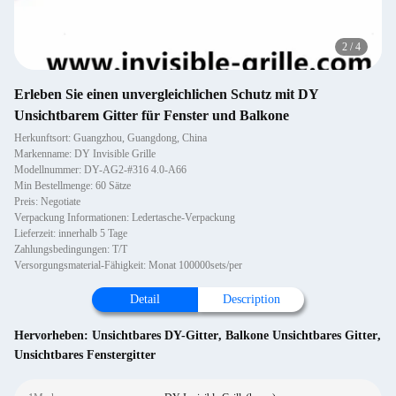
2
/
4
Erleben Sie einen unvergleichlichen Schutz mit DY
Unsichtbarem Gitter für Fenster und Balkone
Herkunftsort: Guangzhou, Guangdong, China
Markenname: DY Invisible Grille
Modellnummer: DY-AG2-#316 4.0-A66
Min Bestellmenge: 60 Sätze
Preis: Negotiate
Verpackung Informationen: Ledertasche-Verpackung
Lieferzeit: innerhalb 5 Tage
Zahlungsbedingungen: T/T
Versorgungsmaterial-Fähigkeit: Monat 100000sets/per
Detail
Description
Hervorheben:
Unsichtbares DY-Gitter
,
Balkone Unsichtbares Gitter
,
Unsichtbares Fenstergitter