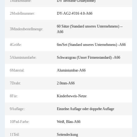
1Markenname:
DY Invisible Grille(home)
2Modellnummer:
DY-AG2-#316 4.0-A66
60 Sätze (Standard unseres Unternehmens) --
3Mindestbestellmenge:
A66
4Größe:
6m/Set (Standard unseres Unternehmens) -A66
5Aluminiumfarbe:
Schwarzgrau (Unser Firmenstandard) -A66
6Material:
Aluminiumbar-A66
7Draht:
2.0mm-A66
8Für:
Kinderbeweis-Netze
9Auflage::
Einzelne Auflage oder doppelte Auflage
10Pad-Farbe:
Weiß, Blau-A66
11Teil:
Seitendeckung