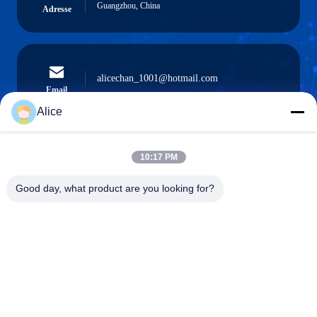
Guangzhou, China
Adresse
alicechan_1001@hotmail.com
Email
Alice
10:17 PM
0086-15914233525
Telefon
Good day, what product are you looking for?
GUANGZHOU DAOYE METAL TRADE
CO., LTD