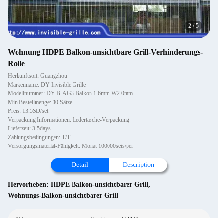
2
/
5
Wohnung HDPE Balkon-unsichtbare Grill-Verhinderungs-
Rolle
Herkunftsort: Guangzhou
Markenname: DY Invisible Grille
Modellnummer: DY-B-AG3 Balkon 1.6mm-W2.0mm
Min Bestellmenge: 30 Sätze
Preis: 13.5SD/set
Verpackung Informationen: Ledertasche-Verpackung
Lieferzeit: 3-5days
Zahlungsbedingungen: T/T
Versorgungsmaterial-Fähigkeit: Monat 100000sets/per
Detail
Description
Hervorheben:
HDPE Balkon-unsichtbarer Grill
,
Wohnungs-Balkon-unsichtbarer Grill