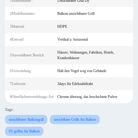
1Markenname::
Unsichtbarer Grill Dy
2Modellnummer::
Balkon-unsichtbarer Grill
3Material:
HDPE
4Entwurf:
Vertikal u. horizontal
Häuser, Wohnungen, Fabriken, Hotels,
5Anwendbarer Bereich:
Krankenhäuser
6Verwendung:
Hält den Vogel weg von Gebäude
7Lieferzeit:
3days für Edelstahldraht
8Oberflächenveredelungs-Art:
Chrome überzog, das beschichtete Pulver
Tags:
unsichtbarer Balkongrill
unsichtbare Grills für Balkon
SS grillen für Balkon