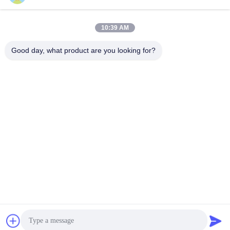
10:39 AM
0086-15914233525
Telefon
Good day, what product are you looking for?
GUANGZHOU DAOYE METAL TRADE
CO., LTD
GUANGZHOU DAOYE METAL TRADE CO., LTD
Erhalten Sie besten Preis
Ein Angebot bekommen